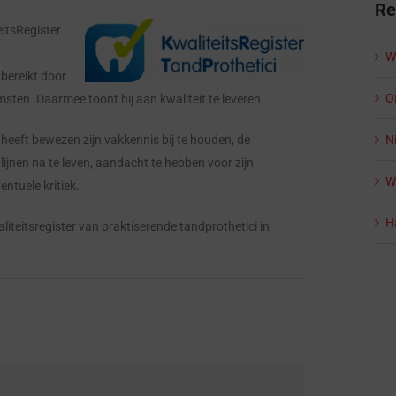
Re
itsRegister
W
bereikt door
On
sten. Daarmee toont hij aan kwaliteit te leveren.
N
eeft bewezen zijn vakkennis bij te houden, de
lijnen na te leven, aandacht te hebben voor zijn
Wi
ntuele kritiek.
H
iteitsregister van praktiserende tandprothetici in