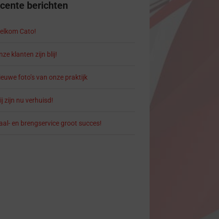
cente berichten
elkom Cato!
ze klanten zijn blij!
ieuwe foto’s van onze praktijk
j zijn nu verhuisd!
aal- en brengservice groot succes!