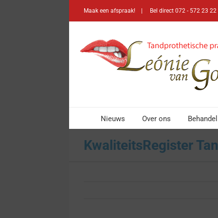
Skip
Maak een afspraak! | Bel direct 072 - 572 23 2
to
content
Nieuws
Over ons
Behandel
KwaliteitsRegister Ta