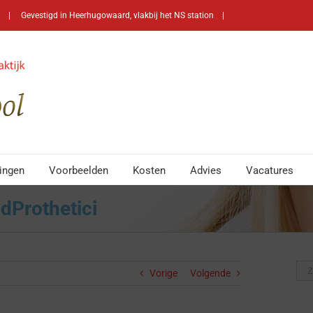
2 | Gevestigd in Heerhugowaard, vlakbij het NS station |
ingen
Voorbeelden
Kosten
Advies
Vacatures
ndProthetici
Zoe
Vorige
Volgende
naa