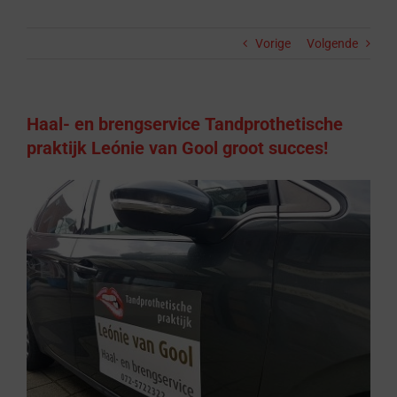
Vorige
Volgende
Haal- en brengservice Tandprothetische
praktijk Leónie van Gool groot succes!