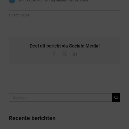
Een rolstoel kunnen wij helaas niet vervoeren.
15 april 2024
Deel dit bericht via Sociale Media!
Facebook
X
LinkedIn
Zoeken
naar:
Recente berichten